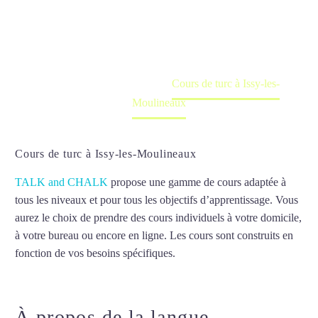
Cours à domicile, dans la salle du professeur ou
en ligne
Accueil
France
Cours de turc à Issy-les-
Moulineaux
Cours de turc à Issy-les-Moulineaux
TALK and CHALK
propose une gamme de cours adaptée à
tous les niveaux et pour tous les objectifs d’apprentissage. Vous
aurez le choix de prendre des cours individuels à votre domicile,
à votre bureau ou encore en ligne. Les cours sont construits en
fonction de vos besoins spécifiques.
Cours de turc à Issy-les-
Moulineaux
À propos de la langue
Cours de