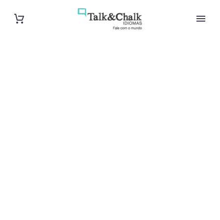
Cours de turc
à Issy-les-
Moulineaux