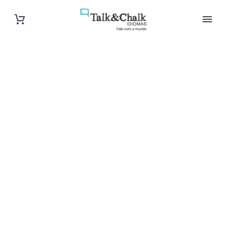
Cours de turc
à Livry-
Gargan