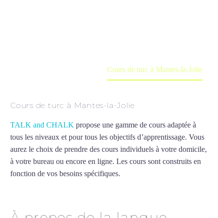
Cours à domicile, dans la salle du professeur ou
en ligne
Accueil
France
Cours de turc à Mantes-la-Jolie
Cours de turc à Mantes-la-Jolie
TALK and CHALK
propose une gamme de cours adaptée à
tous les niveaux et pour tous les objectifs d’apprentissage. Vous
aurez le choix de prendre des cours individuels à votre domicile,
à votre bureau ou encore en ligne. Les cours sont construits en
fonction de vos besoins spécifiques.
Cours de turc à Mantes-la-
Jolie
À propos de la langue