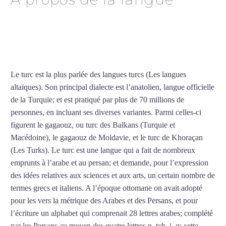
Cours de turc à Mantes-la-
Jolie
Le turc est la plus parlée des langues turcs (Les langues
altaïques). Son principal dialecte est l’anatolien, langue officielle
de la Turquie; et est pratiqué par plus de 70 millions de
personnes, en incluant ses diverses variantes. Parmi celles-ci
figurent le gagaouz, ou turc des Balkans (Turquie et
Macédoine), le gagaouz de Moldavie, et le turc de Khoraçan
(Les Turks). Le turc est une langue qui a fait de nombreux
emprunts à l’arabe et au persan; et demande, pour l’expression
des idées relatives aux sciences et aux arts, un certain nombre de
termes grecs et italiens. A l’époque ottomane on avait adopté
pour les vers la métrique des Arabes et des Persans, et pour
l’écriture un alphabet qui comprenait 28 lettres arabes; complété
par les Persans au moyen des quatre lettres p, tch, j, g; cette