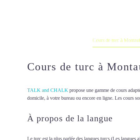
Cours à domicile, dans la salle du 
Accueil
France
Cours de turc à Montau
Cours de turc à Mont
TALK and CHALK
propose une gamme de cours adaptée à
domicile, à votre bureau ou encore en ligne. Les cours son
À propos de la langue
Cours 
Le turc est la plus parlée des langues turcs (Les langues al