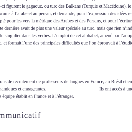
es-ci figurent le gagaouz, ou turc des Balkans (Turquie et Macédoine), 
unts à l’arabe et au persan; et demande, pour l’expression des idées re
pté pour les vers la métrique des Arabes et des Persans, et pour l’écritu
tte dernière avait de plus une valeur spéciale au turc, mais que rien n’ind
u singulier dans les verbes. L’emploi de cet alphabet, amené par l’adop
 et formait l’une des principales difficultés que l’on éprouvait à l’étudi
ions de recrutement de professeurs de langues en France, au Brésil et en
ynamiques et engageantes.
Cours de turc à Montauban
Ils ont accès à un
 équipe établit en France et à l’étranger.
ommunicatif