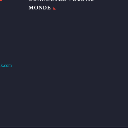
MONDE
0
0
lk.com