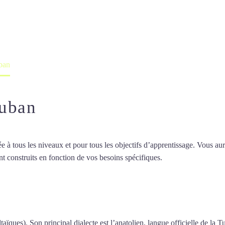
professeur ou en ligne
ban
auban
 tous les niveaux et pour tous les objectifs d’apprentissage. Vous aure
t construits en fonction de vos besoins spécifiques.
Cours de turc à M
de turc à Montauban
taïques). Son principal dialecte est l’anatolien, langue officielle de la T