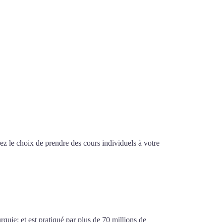
z le choix de prendre des cours individuels à votre
ontauban
urquie; et est pratiqué par plus de 70 millions de