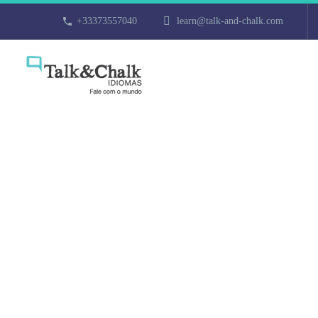
+33373557040
learn@talk-and-chalk.com
Cours de tur