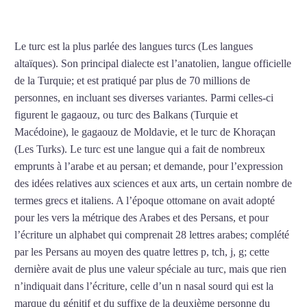
COURS DE TURC À NÎMES
Le turc est la plus parlée des langues turcs (Les langues
altaïques). Son principal dialecte est l’anatolien, langue officielle
de la Turquie; et est pratiqué par plus de 70 millions de
personnes, en incluant ses diverses variantes. Parmi celles-ci
figurent le gagaouz, ou turc des Balkans (Turquie et
Macédoine), le gagaouz de Moldavie, et le turc de Khoraçan
(Les Turks). Le turc est une langue qui a fait de nombreux
emprunts à l’arabe et au persan; et demande, pour l’expression
des idées relatives aux sciences et aux arts, un certain nombre de
termes grecs et italiens. A l’époque ottomane on avait adopté
pour les vers la métrique des Arabes et des Persans, et pour
l’écriture un alphabet qui comprenait 28 lettres arabes; complété
par les Persans au moyen des quatre lettres p, tch, j, g; cette
dernière avait de plus une valeur spéciale au turc, mais que rien
n’indiquait dans l’écriture, celle d’un n nasal sourd qui est la
marque du génitif et du suffixe de la deuxième personne du