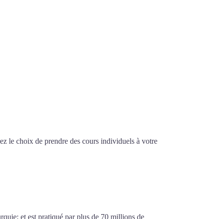
z le choix de prendre des cours individuels à votre
isy-le-Grand
urquie; et est pratiqué par plus de 70 millions de