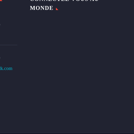
MONDE
0
0
lk.com