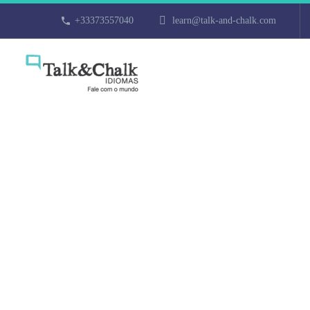
+33373557040
learn@talk-and-chalk.com
Cours de turc