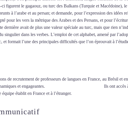
es-ci figurent le gagaouz, ou turc des Balkans (Turquie et Macédoine), 
unts à l’arabe et au persan; et demande, pour l’expression des idées re
pté pour les vers la métrique des Arabes et des Persans, et pour l’écritu
tte dernière avait de plus une valeur spéciale au turc, mais que rien n’ind
u singulier dans les verbes. L’emploi de cet alphabet, amené par l’adop
 et formait l’une des principales difficultés que l’on éprouvait à l’étudi
ions de recrutement de professeurs de langues en France, au Brésil et en
ynamiques et engageantes.
Cours de turc à Noisy-le-Grand
Ils ont accès 
 équipe établit en France et à l’étranger.
ommunicatif