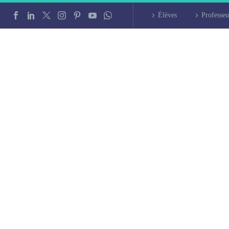
Élèves
Professeu
 à Noisy-le-Grand