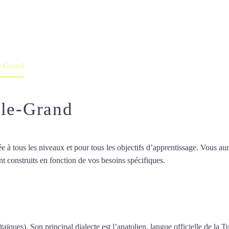
professeur ou en ligne
le-Grand
-le-Grand
 tous les niveaux et pour tous les objectifs d’apprentissage. Vous aure
t construits en fonction de vos besoins spécifiques.
Cours de turc à No
de turc à Noisy-le-Grand
taïques). Son principal dialecte est l’anatolien, langue officielle de la T