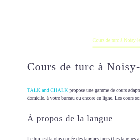
Cours à domicile, dans la salle du 
Accueil
France
Cours de turc à Noisy-
Cours de turc à Noisy
TALK and CHALK
propose une gamme de cours adaptée à
domicile, à votre bureau ou encore en ligne. Les cours son
À propos de la langue
Cours 
Le turc est la plus parlée des langues turcs (Les langues al