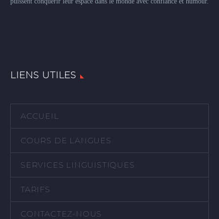
puissent conquérir leur espace dans le monde avec confiance et humour.
LIENS UTILES
ACCUEIL
COURS DE LANGUES
SERVICES LINGUISTIQUES
TARIFS
CONTACTEZ-NOUS