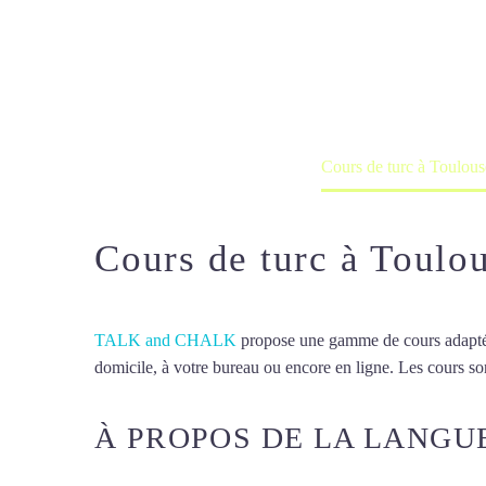
Cours de turc
Cours à domicile, dans la salle du 
Accueil
France
Cours de turc à Toulous
Cours de turc à Toulo
TALK and CHALK
propose une gamme de cours adaptée à
domicile, à votre bureau ou encore en ligne. Les cours son
À PROPOS DE LA LANGU