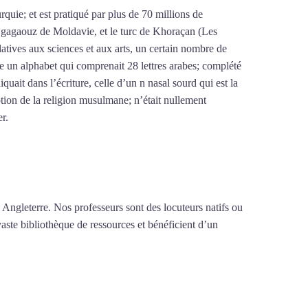
urquie; et est pratiqué par plus de 70 millions de
le gagaouz de Moldavie, et le turc de Khoraçan (Les
latives aux sciences et aux arts, un certain nombre de
re un alphabet qui comprenait 28 lettres arabes; complété
iquait dans l’écriture, celle d’un n nasal sourd qui est la
tion de la religion musulmane; n’était nullement
er.
Mytrip²brazil
 Angleterre. Nos professeurs sont des locuteurs natifs ou
vaste bibliothèque de ressources et bénéficient d’un