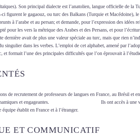
taïques). Son principal dialecte est l’anatolien, langue officielle de la T
es-ci figurent le gagaouz, ou turc des Balkans (Turquie et Macédoine), 
unts à l’arabe et au persan; et demande, pour l’expression des idées re
pté pour les vers la métrique des Arabes et des Persans, et pour l’écritu
tte dernière avait de plus une valeur spéciale au turc, mais que rien n’ind
u singulier dans les verbes. L’emploi de cet alphabet, amené par l’adop
 et formait l’une des principales difficultés que l’on éprouvait à l’étudi
ENTÉS
ions de recrutement de professeurs de langues en France, au Brésil et en
ynamiques et engageantes.
Cours de turc à Toulouse
Ils ont accès à une 
 équipe établit en France et à l’étranger.
UE ET COMMUNICATIF