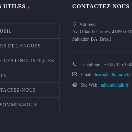
S UTILES
CONTACTEZ-NOUS
Address:
UEIL
Av. Orlando Gomes, 41650-01
Salvador, BA, Brésil
RS DE LANGUES
VICES LINGUISTIQUES
Téléphone :
+3337355704
Email :
learn@talk-and-cha
IFS
Site Web :
talkandchalk.fr
TACTEZ-NOUS
 SOMMES-NOUS