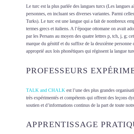
Le turc est la plus parlée des langues turcs (Les langues al
personnes, en incluant ses diverses variantes. Parmi cell
Turks). Le turc est une langue qui a fait de nombreux empr
termes grecs et italiens. A l’époque ottomane on avait ado
par les Persans au moyen des quatre lettres p, tch, j, g; ce
marque du génitif et du suffixe de la deuxième personne d
approprié aux lois phonétiques qui régissent la langue turc,
PROFESSEURS EXPÉRIM
TALK and CHALK
est l’une des plus grandes organisat
très expérimentés et compétents qui offrent des leçons d
soutien et d’informations continus de la part de toute notre
APPRENTISSAGE PRATIQ