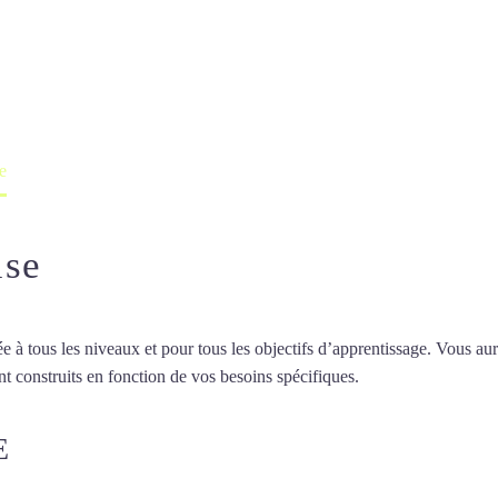
 à Toulouse
professeur ou en ligne
e
use
 tous les niveaux et pour tous les objectifs d’apprentissage. Vous aure
t construits en fonction de vos besoins spécifiques.
Cours de turc à To
E
COURS DE TURC À TOULOUS