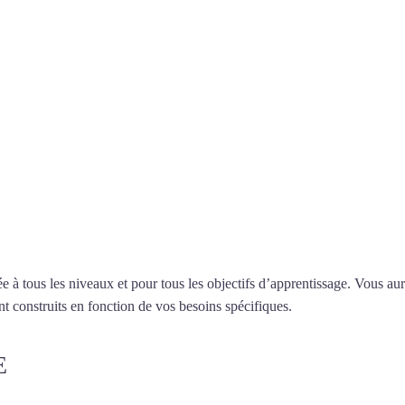
 à Tours
professeur ou en ligne
 tous les niveaux et pour tous les objectifs d’apprentissage. Vous aure
t construits en fonction de vos besoins spécifiques.
Cours de turc à To
E
COURS DE TURC À TOURS