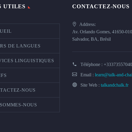
S UTILES
CONTACTEZ-NOUS
Address:
UEIL
Av. Orlando Gomes, 41650-01
Salvador, BA, Brésil
RS DE LANGUES
VICES LINGUISTIQUES
Téléphone :
+3337355704
Email :
learn@talk-and-cha
IFS
Site Web :
talkandchalk.fr
TACTEZ-NOUS
 SOMMES-NOUS