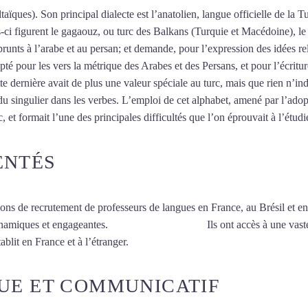
taïques). Son principal dialecte est l’anatolien, langue officielle de la T
es-ci figurent le gagaouz, ou turc des Balkans (Turquie et Macédoine), 
unts à l’arabe et au persan; et demande, pour l’expression des idées re
pté pour les vers la métrique des Arabes et des Persans, et pour l’écritu
tte dernière avait de plus une valeur spéciale au turc, mais que rien n’ind
u singulier dans les verbes. L’emploi de cet alphabet, amené par l’adop
 et formait l’une des principales difficultés que l’on éprouvait à l’étudi
ENTÉS
ions de recrutement de professeurs de langues en France, au Brésil et en
ynamiques et engageantes.
Cours de turc à Tours
Ils ont accès à une vast
ablit en France et à l’étranger.
UE ET COMMUNICATIF