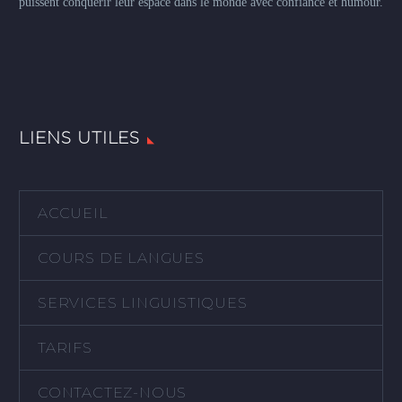
puissent conquérir leur espace dans le monde avec confiance et humour.
LIENS UTILES
ACCUEIL
COURS DE LANGUES
SERVICES LINGUISTIQUES
TARIFS
CONTACTEZ-NOUS