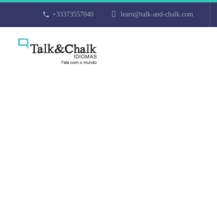
+33373557040
learn@talk-and-chalk.com
Cours de turc 