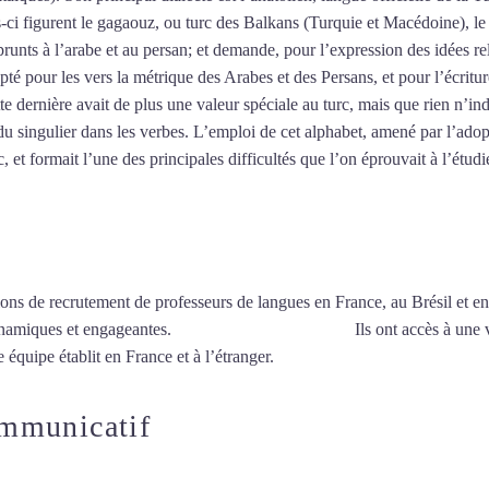
es-ci figurent le gagaouz, ou turc des Balkans (Turquie et Macédoine), 
unts à l’arabe et au persan; et demande, pour l’expression des idées re
pté pour les vers la métrique des Arabes et des Persans, et pour l’écritu
tte dernière avait de plus une valeur spéciale au turc, mais que rien n’ind
u singulier dans les verbes. L’emploi de cet alphabet, amené par l’adop
 et formait l’une des principales difficultés que l’on éprouvait à l’étudi
ions de recrutement de professeurs de langues en France, au Brésil et en
ynamiques et engageantes.
Cours de turc à Versailles
Ils ont accès à une 
 équipe établit en France et à l’étranger.
ommunicatif