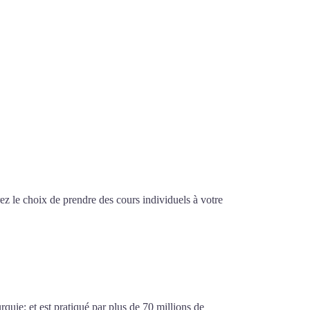
z le choix de prendre des cours individuels à votre
sailles
urquie; et est pratiqué par plus de 70 millions de