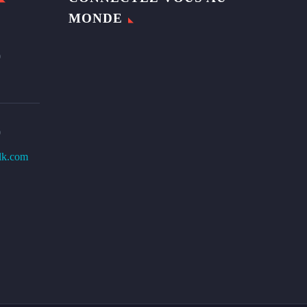
MONDE
0
0
lk.com