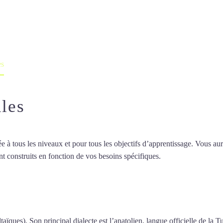
professeur ou en ligne
es
lles
 tous les niveaux et pour tous les objectifs d’apprentissage. Vous aure
t construits en fonction de vos besoins spécifiques.
Cours de turc à Ver
de turc à Versailles
taïques). Son principal dialecte est l’anatolien, langue officielle de la T