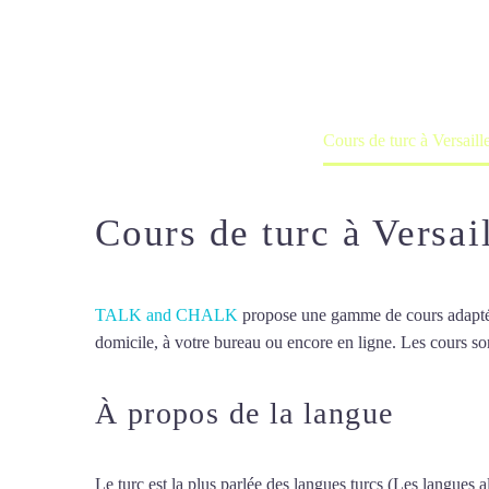
Cours à domicile, dans la salle du 
Accueil
France
Cours de turc à Versaill
Cours de turc à Versai
TALK and CHALK
propose une gamme de cours adaptée à
domicile, à votre bureau ou encore en ligne. Les cours son
À propos de la langue
Cours 
Le turc est la plus parlée des langues turcs (Les langues al