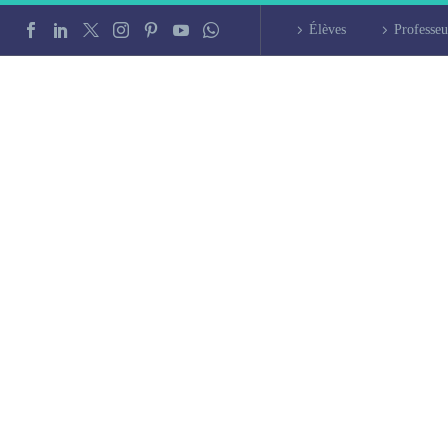
Élèves
Professeu
intensif à Asnières