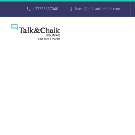
+33373557040
learn@talk-and-chalk.com
Cours de turc 