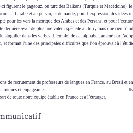
es-ci figurent le gagaouz, ou turc des Balkans (Turquie et Macédoine), 
unts à l’arabe et au persan; et demande, pour l’expression des idées re
pté pour les vers la métrique des Arabes et des Persans, et pour l’écritu
tte dernière avait de plus une valeur spéciale au turc, mais que rien n’ind
u singulier dans les verbes. L’emploi de cet alphabet, amené par l’adop
 et formait l’une des principales difficultés que l’on éprouvait à l’étudi
ions de recrutement de professeurs de langues en France, au Brésil et en
ynamiques et engageantes.
Cours de turc intensif à Asnières-sur-Seine
Ils
art de toute notre équipe établit en France et à l’étranger.
ommunicatif