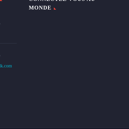
MONDE
0
0
lk.com