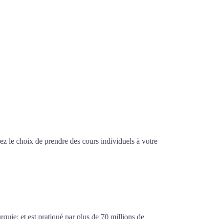
z le choix de prendre des cours individuels à votre
sif à Asnières-sur-Seine
e
urquie; et est pratiqué par plus de 70 millions de