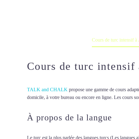
Cours à domicile, dans la salle du 
Accueil
France
Cours de turc intensif à
Cours de turc intensif
TALK and CHALK
propose une gamme de cours adaptée à
domicile, à votre bureau ou encore en ligne. Les cours son
À propos de la langue
Cours 
Le turc est la plus parlée des langues turcs (Les langues al