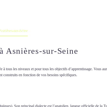
professeur ou en ligne
 Asnières-sur-Seine
 à Asnières-sur-Seine
 tous les niveaux et pour tous les objectifs d’apprentissage. Vous aure
t construits en fonction de vos besoins spécifiques.
Cours de turc inten
de turc intensif à Asnières-sur-Sein
taïques). Son principal dialecte est l’anatolien, langue officielle de la T