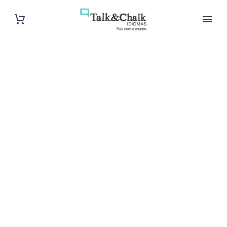
Cours de turc
intensif à
Aulnay-sous-