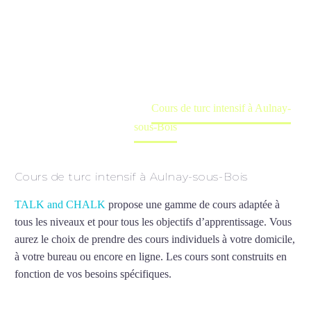
Bois
Cours à domicile, dans la salle du professeur ou
en ligne
Accueil
France
Cours de turc intensif à Aulnay-
sous-Bois
Cours de turc intensif à Aulnay-sous-Bois
TALK and CHALK
propose une gamme de cours adaptée à
tous les niveaux et pour tous les objectifs d’apprentissage. Vous
aurez le choix de prendre des cours individuels à votre domicile,
à votre bureau ou encore en ligne. Les cours sont construits en
fonction de vos besoins spécifiques.
Cours de turc intensif à
Aulnay-sous-Bois