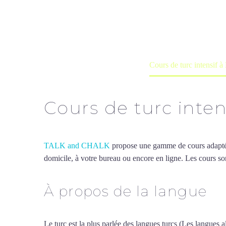
Cours à domicile, dans la salle du 
Accueil
France
Cours de turc intensif à
Cours de turc inten
TALK and CHALK
propose une gamme de cours adaptée à
domicile, à votre bureau ou encore en ligne. Les cours son
À propos de la langue
Co
Le turc est la plus parlée des langues turcs (Les langues al