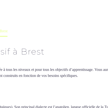
professeur ou en ligne
 Brest
sif à Brest
 tous les niveaux et pour tous les objectifs d’apprentissage. Vous aure
t construits en fonction de vos besoins spécifiques.
Cours de turc intens
urs de turc intensif à Brest
taïques). Son principal dialecte est l’anatolien, langue officielle de la T