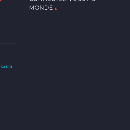
MONDE
0
0
lk.com