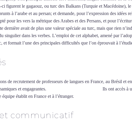
es-ci figurent le gagaouz, ou turc des Balkans (Turquie et Macédoine), 
unts à l’arabe et au persan; et demande, pour l’expression des idées re
pté pour les vers la métrique des Arabes et des Persans, et pour l’écritu
tte dernière avait de plus une valeur spéciale au turc, mais que rien n’ind
u singulier dans les verbes. L’emploi de cet alphabet, amené par l’adop
 et formait l’une des principales difficultés que l’on éprouvait à l’étudi
és
ions de recrutement de professeurs de langues en France, au Brésil et en
ynamiques et engageantes.
Cours de turc intensif à Brest
Ils ont accès à 
 équipe établit en France et à l’étranger.
 et communicatif