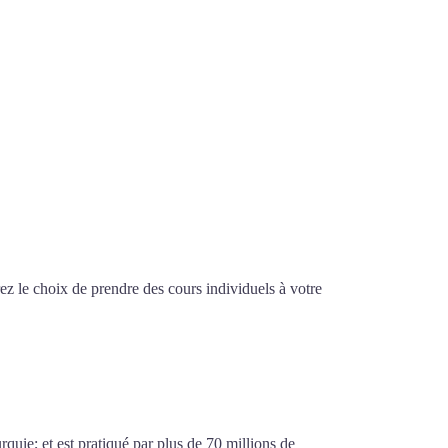
z le choix de prendre des cours individuels à votre
if à Brest
urquie; et est pratiqué par plus de 70 millions de