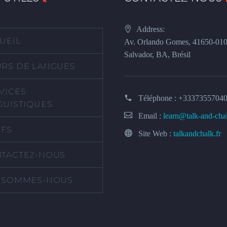
Address:
UEIL
Av. Orlando Gomes, 41650-01
Salvador, BA, Brésil
RS DE LANGUES
VICES
Téléphone :
+3337355704
GUISTIQUES
Email :
learn@talk-and-cha
IFS
Site Web :
talkandchalk.fr
TACTEZ-NOUS
 SOMMES-NOUS