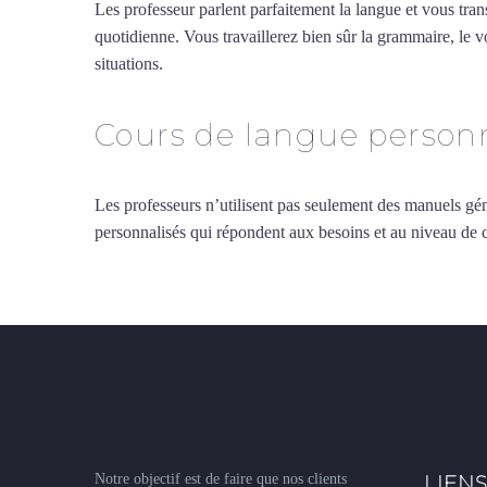
Les professeur parlent parfaitement la langue et vous tran
quotidienne. Vous travaillerez bien sûr la grammaire, le 
situations.
Cours de turc intensif à Brest
Cours de langue personn
Les professeurs n’utilisent pas seulement des manuels gén
personnalisés qui répondent aux besoins et au niveau de
Notre objectif est de faire que nos clients
LIENS