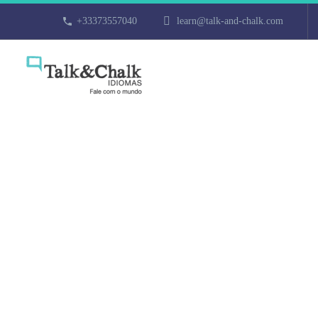
+33373557040
learn@talk-and-chalk.com
Cours de turc 