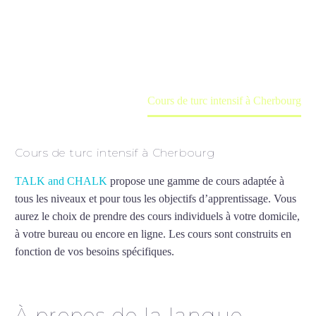
Cours à domicile, dans la salle du professeur ou
en ligne
Accueil
France
Cours de turc intensif à Cherbourg
Cours de turc intensif à Cherbourg
TALK and CHALK
propose une gamme de cours adaptée à
tous les niveaux et pour tous les objectifs d’apprentissage. Vous
aurez le choix de prendre des cours individuels à votre domicile,
à votre bureau ou encore en ligne. Les cours sont construits en
fonction de vos besoins spécifiques.
Cours de turc intensif à
Cherbourg
À propos de la langue