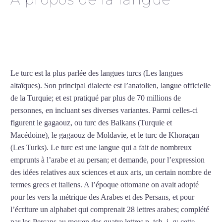
Cours de turc intensif à
Cherbourg
Le turc est la plus parlée des langues turcs (Les langues
altaïques). Son principal dialecte est l’anatolien, langue officielle
de la Turquie; et est pratiqué par plus de 70 millions de
personnes, en incluant ses diverses variantes. Parmi celles-ci
figurent le gagaouz, ou turc des Balkans (Turquie et
Macédoine), le gagaouz de Moldavie, et le turc de Khoraçan
(Les Turks). Le turc est une langue qui a fait de nombreux
emprunts à l’arabe et au persan; et demande, pour l’expression
des idées relatives aux sciences et aux arts, un certain nombre de
termes grecs et italiens. A l’époque ottomane on avait adopté
pour les vers la métrique des Arabes et des Persans, et pour
l’écriture un alphabet qui comprenait 28 lettres arabes; complété
par les Persans au moyen des quatre lettres p, tch, j, g; cette