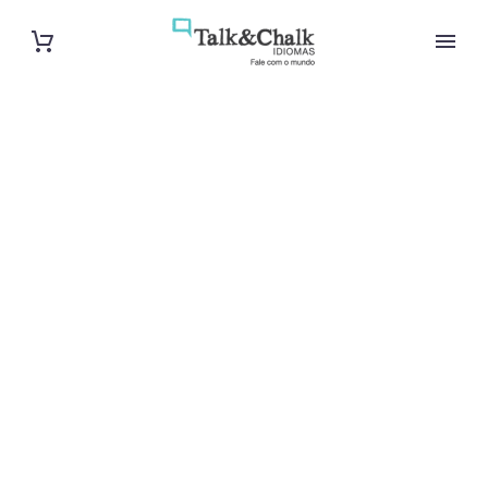
Cours de turc
intensif à
Créteil