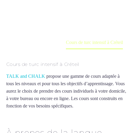
Cours à domicile, dans la salle du professeur ou
en ligne
Accueil
France
Cours de turc intensif à Créteil
Cours de turc intensif à Créteil
TALK and CHALK
propose une gamme de cours adaptée à
tous les niveaux et pour tous les objectifs d’apprentissage. Vous
aurez le choix de prendre des cours individuels à votre domicile,
à votre bureau ou encore en ligne. Les cours sont construits en
fonction de vos besoins spécifiques.
Cours de turc intensif à
Créteil
À propos de la langue