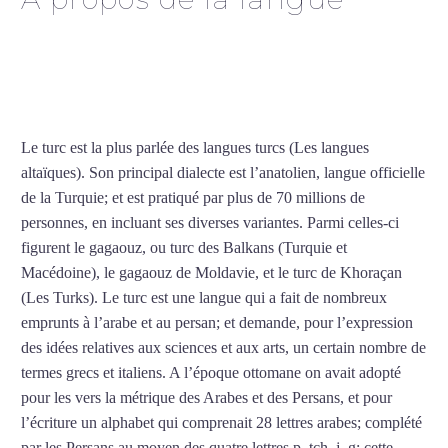
Cours de turc intensif à
Créteil
Le turc est la plus parlée des langues turcs (Les langues
altaïques). Son principal dialecte est l’anatolien, langue officielle
de la Turquie; et est pratiqué par plus de 70 millions de
personnes, en incluant ses diverses variantes. Parmi celles-ci
figurent le gagaouz, ou turc des Balkans (Turquie et
Macédoine), le gagaouz de Moldavie, et le turc de Khoraçan
(Les Turks). Le turc est une langue qui a fait de nombreux
emprunts à l’arabe et au persan; et demande, pour l’expression
des idées relatives aux sciences et aux arts, un certain nombre de
termes grecs et italiens. A l’époque ottomane on avait adopté
pour les vers la métrique des Arabes et des Persans, et pour
l’écriture un alphabet qui comprenait 28 lettres arabes; complété
par les Persans au moyen des quatre lettres p, tch, j, g; cette