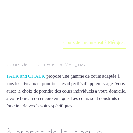
Cours à domicile, dans la salle du professeur ou
en ligne
Accueil
France
Cours de turc intensif à Mérignac
Cours de turc intensif à Mérignac
TALK and CHALK
propose une gamme de cours adaptée à
tous les niveaux et pour tous les objectifs d’apprentissage. Vous
aurez le choix de prendre des cours individuels à votre domicile,
à votre bureau ou encore en ligne. Les cours sont construits en
fonction de vos besoins spécifiques.
Cours de turc intensif à
Mérignac
À propos de la langue