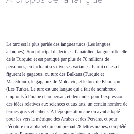
Cours de turc intensif à
Mérignac
Le turc est la plus parlée des langues turcs (Les langues
altaïques). Son principal dialecte est l’anatolien, langue officielle
de la Turquie; et est pratiqué par plus de 70 millions de
personnes, en incluant ses diverses variantes. Parmi celles-ci
figurent le gagaouz, ou turc des Balkans (Turquie et
Macédoine), le gagaouz de Moldavie, et le turc de Khoraçan
(Les Turks). Le turc est une langue qui a fait de nombreux
emprunts à l’arabe et au persan; et demande, pour l’expression
des idées relatives aux sciences et aux arts, un certain nombre de
termes grecs et italiens. A l’époque ottomane on avait adopté
pour les vers la métrique des Arabes et des Persans, et pour
l’écriture un alphabet qui comprenait 28 lettres arabes; complété
par les Persans au moyen des quatre lettres p, tch, j, g; cette