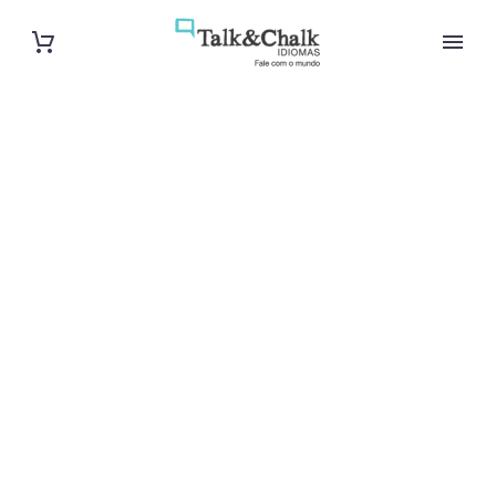
Cours de turc
intensif à
Mérignac