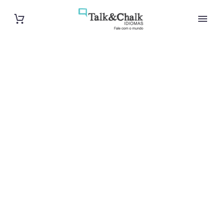
Cours de turc
intensif à
Nantes