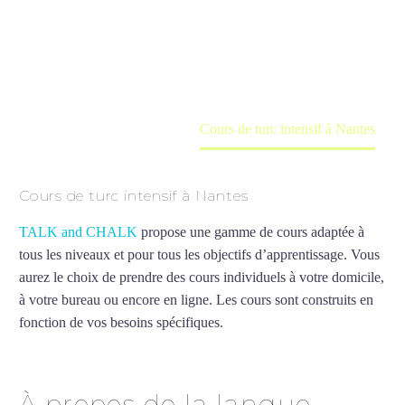
Cours à domicile, dans la salle du professeur ou
en ligne
Accueil
France
Cours de turc intensif à Nantes
Cours de turc intensif à Nantes
TALK and CHALK
propose une gamme de cours adaptée à
tous les niveaux et pour tous les objectifs d’apprentissage. Vous
aurez le choix de prendre des cours individuels à votre domicile,
à votre bureau ou encore en ligne. Les cours sont construits en
fonction de vos besoins spécifiques.
Cours de turc intensif à
Nantes
À propos de la langue