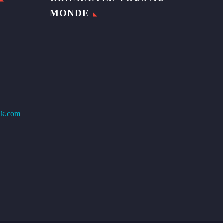
MONDE
0
0
lk.com