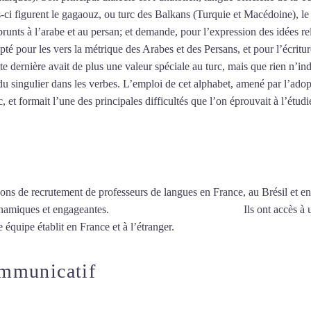
es-ci figurent le gagaouz, ou turc des Balkans (Turquie et Macédoine), 
unts à l’arabe et au persan; et demande, pour l’expression des idées re
pté pour les vers la métrique des Arabes et des Persans, et pour l’écritu
tte dernière avait de plus une valeur spéciale au turc, mais que rien n’ind
u singulier dans les verbes. L’emploi de cet alphabet, amené par l’adop
 et formait l’une des principales difficultés que l’on éprouvait à l’étudi
ions de recrutement de professeurs de langues en France, au Brésil et en
ynamiques et engageantes.
Cours de turc intensif à Tours
Ils ont accès à 
 équipe établit en France et à l’étranger.
ommunicatif