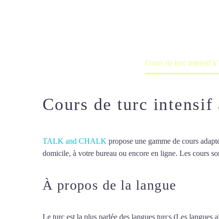
Cours à domicile, dans la salle du 
Accueil
France
Cours de turc intensif à
Cours de turc intensif
TALK and CHALK
propose une gamme de cours adaptée à
domicile, à votre bureau ou encore en ligne. Les cours son
À propos de la langue
Cours 
Le turc est la plus parlée des langues turcs (Les langues al