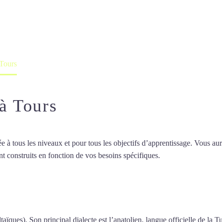
professeur ou en ligne
 Tours
 à Tours
 tous les niveaux et pour tous les objectifs d’apprentissage. Vous aure
t construits en fonction de vos besoins spécifiques.
Cours de turc inten
de turc intensif à Tours
taïques). Son principal dialecte est l’anatolien, langue officielle de la T