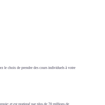
z le choix de prendre des cours individuels à votre
sif à Tours
urquie; et est pratiqué par plus de 70 millions de