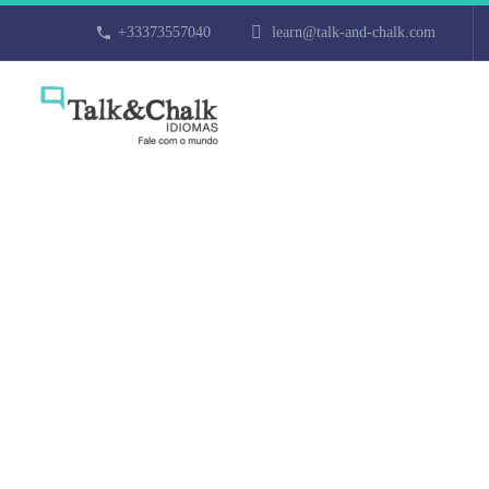
+33373557040
learn@talk-and-chalk.com
Cours de turc 