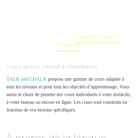
Cours à domicile, dans la salle du professeur ou
en ligne
Accueil
France
Cours de turc intensif à
Villeurbanne
Cours de turc intensif à Villeurbanne
TALK and CHALK
propose une gamme de cours adaptée à
tous les niveaux et pour tous les objectifs d’apprentissage. Vous
aurez le choix de prendre des cours individuels à votre domicile,
à votre bureau ou encore en ligne. Les cours sont construits en
fonction de vos besoins spécifiques.
Cours de turc intensif à
Villeurbanne
À propos de la langue