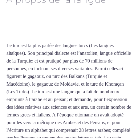
Cours de turc intensif à
Villeurbanne
Le turc est la plus parlée des langues turcs (Les langues
altaïques). Son principal dialecte est l’anatolien, langue officielle
de la Turquie; et est pratiqué par plus de 70 millions de
personnes, en incluant ses diverses variantes. Parmi celles-ci
figurent le gagaouz, ou turc des Balkans (Turquie et
Macédoine), le gagaouz de Moldavie, et le turc de Khoraçan
(Les Turks). Le turc est une langue qui a fait de nombreux
emprunts à l’arabe et au persan; et demande, pour l’expression
des idées relatives aux sciences et aux arts, un certain nombre de
termes grecs et italiens. A l’époque ottomane on avait adopté
pour les vers la métrique des Arabes et des Persans, et pour
l’écriture un alphabet qui comprenait 28 lettres arabes; complété
par les Persans au moyen des quatre lettres p, tch, j, g; cette