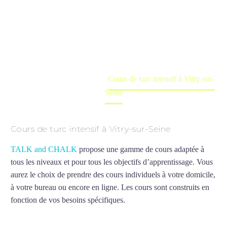
Seine
Cours à domicile, dans la salle du professeur ou
en ligne
Accueil
France
Cours de turc intensif à Vitry-sur-
Seine
Cours de turc intensif à Vitry-sur-Seine
TALK and CHALK
propose une gamme de cours adaptée à
tous les niveaux et pour tous les objectifs d’apprentissage. Vous
aurez le choix de prendre des cours individuels à votre domicile,
à votre bureau ou encore en ligne. Les cours sont construits en
fonction de vos besoins spécifiques.
Cours de turc intensif à
Vitry-sur-Seine