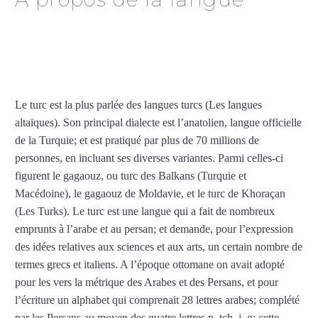
Cours de turc intensif au
Blanc-Mesnil
Le turc est la plus parlée des langues turcs (Les langues
altaïques). Son principal dialecte est l’anatolien, langue officielle
de la Turquie; et est pratiqué par plus de 70 millions de
personnes, en incluant ses diverses variantes. Parmi celles-ci
figurent le gagaouz, ou turc des Balkans (Turquie et
Macédoine), le gagaouz de Moldavie, et le turc de Khoraçan
(Les Turks). Le turc est une langue qui a fait de nombreux
emprunts à l’arabe et au persan; et demande, pour l’expression
des idées relatives aux sciences et aux arts, un certain nombre de
termes grecs et italiens. A l’époque ottomane on avait adopté
pour les vers la métrique des Arabes et des Persans, et pour
l’écriture un alphabet qui comprenait 28 lettres arabes; complété
par les Persans au moyen des quatre lettres p, tch, j, g; cette