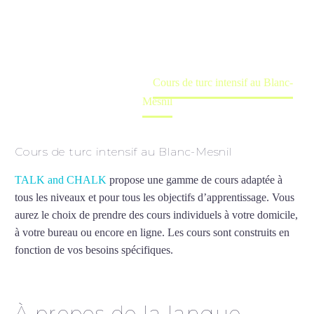
Cours à domicile, dans la salle du professeur ou
en ligne
Accueil
France
Cours de turc intensif au Blanc-
Mesnil
Cours de turc intensif au Blanc-Mesnil
TALK and CHALK
propose une gamme de cours adaptée à
tous les niveaux et pour tous les objectifs d’apprentissage. Vous
aurez le choix de prendre des cours individuels à votre domicile,
à votre bureau ou encore en ligne. Les cours sont construits en
fonction de vos besoins spécifiques.
Cours de turc intensif au
Blanc-Mesnil
À propos de la langue