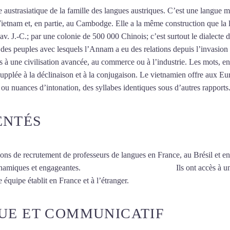
austrasiatique de la famille des langues austriques. C’est une langue 
Vietnam et, en partie, au Cambodge. Elle a la même construction que la l
 av. J.-C.; par une colonie de 500 000 Chinois; c’est surtout le dialecte
es peuples avec lesquels l’Annam a eu des relations depuis l’invasion ch
 à une civilisation avancée, au commerce ou à l’industrie. Les mots, en 
supplée à la déclinaison et à la conjugaison. Le vietnamien offre aux Eu
 ou nuances d’intonation, des syllabes identiques sous d’autres rapports
ENTÉS
ions de recrutement de professeurs de langues en France, au Brésil et en
ynamiques et engageantes.
Cours de vietnamien à Lyon
Ils ont accès à u
 équipe établit en France et à l’étranger.
UE ET COMMUNICATIF