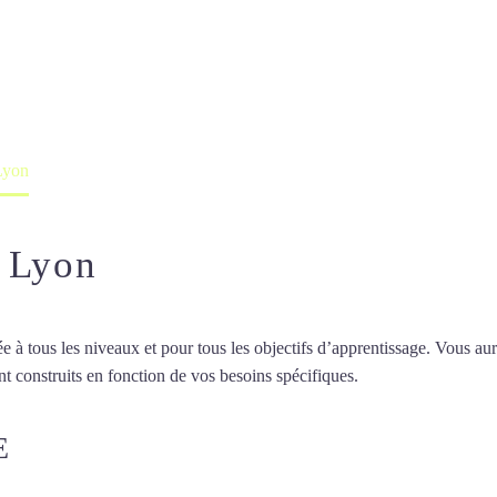
namien à Lyon
professeur ou en ligne
Lyon
à Lyon
 tous les niveaux et pour tous les objectifs d’apprentissage. Vous aure
t construits en fonction de vos besoins spécifiques.
Cours de vietnami
E
COURS DE VIETNAMIEN À LY