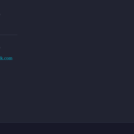
0
0
lk.com