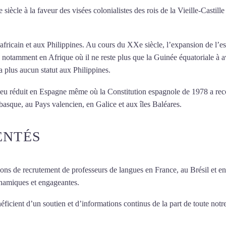
ècle à la faveur des visées colonialistes des rois de la Vieille-Castill
t africain et aux Philippines. Au cours du XXe siècle, l’expansion de l
; notamment en Afrique où il ne reste plus que la Guinée équatoriale à 
a plus aucun statut aux Philippines.
e peu réduit en Espagne même où la Constitution espagnole de 1978 a r
basque, au Pays valencien, en Galice et aux îles Baléares.
Mytrip²brazil
ENTÉS
ions de recrutement de professeurs de langues en France, au Brésil et en
ynamiques et engageantes.
Cours d’espagnol à Saint-Maur-des-Fossés
éficient d’un soutien et d’informations continus de la part de toute notre