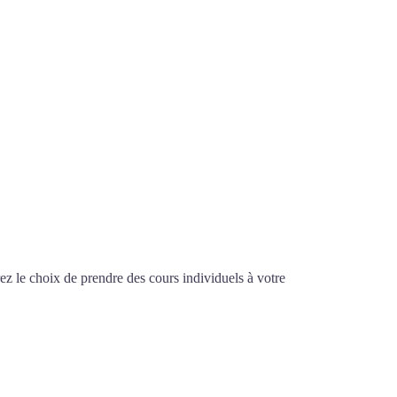
des-Fossés
z le choix de prendre des cours individuels à votre
 Saint-Maur-des-Fossés
-MAUR-DES-FOSSÉS