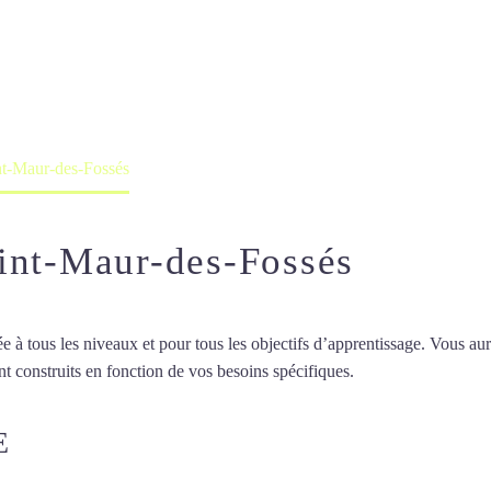
nol à Saint-Maur-
professeur ou en ligne
nt-Maur-des-Fossés
int-Maur-des-Fossés
 tous les niveaux et pour tous les objectifs d’apprentissage. Vous aure
t construits en fonction de vos besoins spécifiques.
Cours d’espagnol à
E
COURS D’ESPAGNOL À SAINT