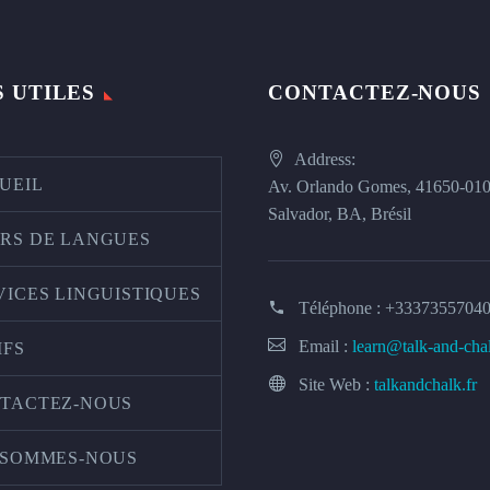
S UTILES
CONTACTEZ-NOUS
Address:
UEIL
Av. Orlando Gomes, 41650-01
Salvador, BA, Brésil
RS DE LANGUES
VICES LINGUISTIQUES
Téléphone :
+3337355704
Email :
learn@talk-and-cha
IFS
Site Web :
talkandchalk.fr
TACTEZ-NOUS
 SOMMES-NOUS