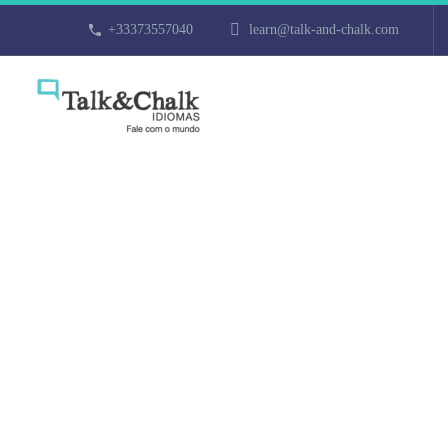
+33373557040
learn@talk-and-chalk.com
Cours d’itali