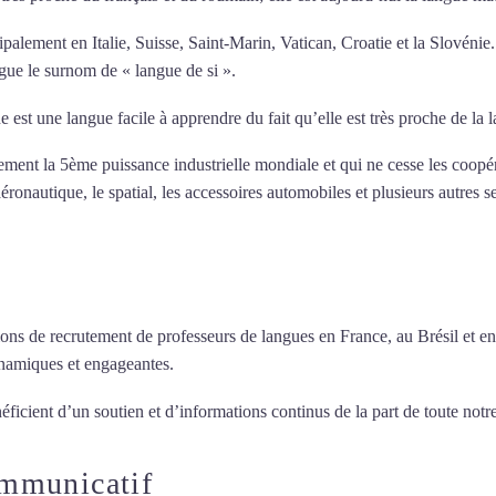
ipalement en Italie, Suisse, Saint-Marin, Vatican, Croatie et la Slovénie
ngue le surnom de « langue de si ».
e est une langue facile à apprendre du fait qu’elle est très proche de la
llement la 5ème puissance industrielle mondiale et qui ne cesse les coop
ronautique, le spatial, les accessoires automobiles et plusieurs autres s
ions de recrutement de professeurs de langues en France, au Brésil et en
ynamiques et engageantes.
Cours d’italien à Maisons-Alfort
éficient d’un soutien et d’informations continus de la part de toute notre
ommunicatif