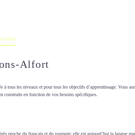
professeur ou en ligne
ns-Alfort
ons-Alfort
 tous les niveaux et pour tous les objectifs d’apprentissage. Vous aure
t construits en fonction de vos besoins spécifiques.
Cours d’italien à M
d’italien à Maisons-Alfort
 très proche du français et du roumain; elle est aujourd’hui la langue ma