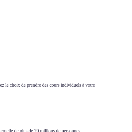
z le choix de prendre des cours individuels à votre
aisons-Alfort
ternelle de plus de 70 millions de personnes.