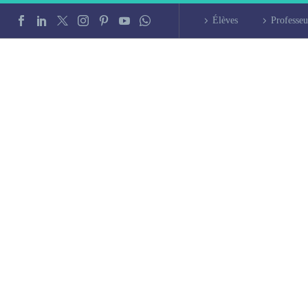
Élèves
Professeu
n intensif à Cherb