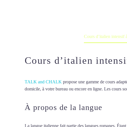
Cours à domicile, dans la salle du 
Accueil
France
Cours d’italien intensif
Cours d’italien intens
TALK and CHALK
propose une gamme de cours adaptée à
domicile, à votre bureau ou encore en ligne. Les cours son
À propos de la langue
Cours 
La langue italienne fait partie des langues romanes. Étant