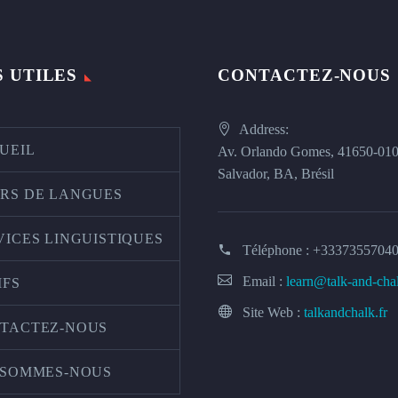
S UTILES
CONTACTEZ-NOUS
Address:
UEIL
Av. Orlando Gomes, 41650-01
Salvador, BA, Brésil
RS DE LANGUES
VICES LINGUISTIQUES
Téléphone :
+3337355704
Email :
learn@talk-and-cha
IFS
Site Web :
talkandchalk.fr
TACTEZ-NOUS
 SOMMES-NOUS