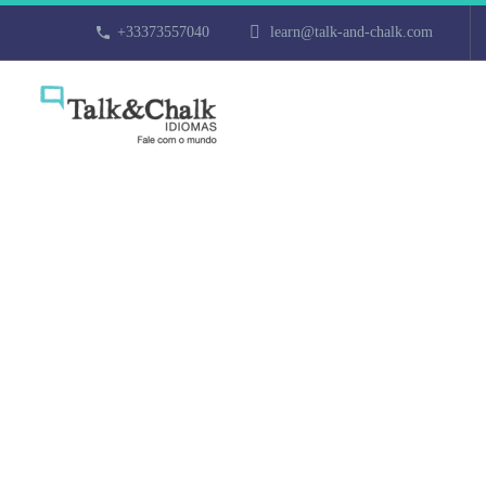
+33373557040
learn@talk-and-chalk.com
Cours d’italie