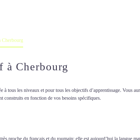
professeur ou en ligne
 à Cherbourg
if à Cherbourg
 tous les niveaux et pour tous les objectifs d’apprentissage. Vous aure
t construits en fonction de vos besoins spécifiques.
Cours d’italien int
d’italien intensif à Cherbourg
 très proche du français et du roumain; elle est aujourd’hui la langue ma