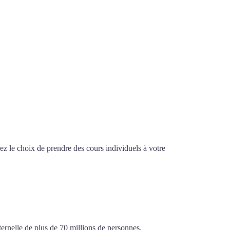
z le choix de prendre des cours individuels à votre
ensif à Cherbourg
ternelle de plus de 70 millions de personnes.