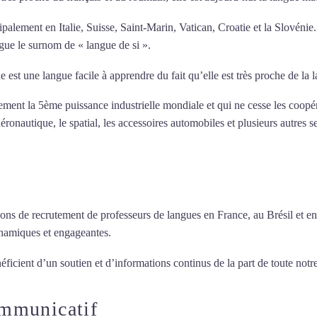
ipalement en Italie, Suisse, Saint-Marin, Vatican, Croatie et la Slovénie
ngue le surnom de « langue de si ».
e est une langue facile à apprendre du fait qu’elle est très proche de la
llement la 5ème puissance industrielle mondiale et qui ne cesse les coop
ronautique, le spatial, les accessoires automobiles et plusieurs autres s
ions de recrutement de professeurs de langues en France, au Brésil et en
ynamiques et engageantes.
Cours d’italien intensif à Cherbourg
éficient d’un soutien et d’informations continus de la part de toute notre
ommunicatif