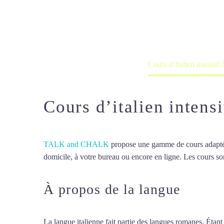
Cours à domicile, dans la salle du 
Accueil
France
Cours d’italien intensif
Cours d’italien intens
TALK and CHALK
propose une gamme de cours adaptée à
domicile, à votre bureau ou encore en ligne. Les cours son
À propos de la langue
Cours 
La langue italienne fait partie des langues romanes. Étant