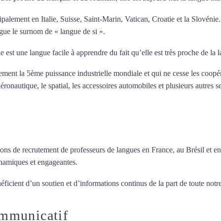
ipalement en Italie, Suisse, Saint-Marin, Vatican, Croatie et la Slovénie
ngue le surnom de « langue de si ».
e est une langue facile à apprendre du fait qu’elle est très proche de la
llement la 5ème puissance industrielle mondiale et qui ne cesse les coop
ronautique, le spatial, les accessoires automobiles et plusieurs autres s
ions de recrutement de professeurs de langues en France, au Brésil et en
ynamiques et engageantes.
Cours d’italien intensif à Toulon
éficient d’un soutien et d’informations continus de la part de toute notre
ommunicatif