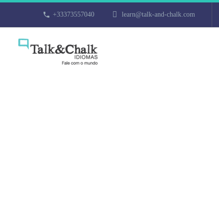
+33373557040
learn@talk-and-chalk.com
Cours d’italie