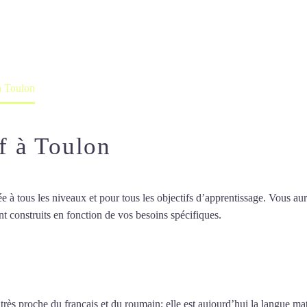
professeur ou en ligne
 à Toulon
if à Toulon
 tous les niveaux et pour tous les objectifs d’apprentissage. Vous aure
t construits en fonction de vos besoins spécifiques.
Cours d’italien int
d’italien intensif à Toulon
 très proche du français et du roumain; elle est aujourd’hui la langue ma