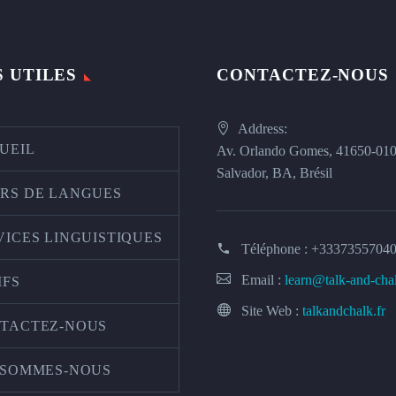
S UTILES
CONTACTEZ-NOUS
Address:
UEIL
Av. Orlando Gomes, 41650-01
Salvador, BA, Brésil
RS DE LANGUES
VICES LINGUISTIQUES
Téléphone :
+3337355704
Email :
learn@talk-and-cha
IFS
Site Web :
talkandchalk.fr
TACTEZ-NOUS
 SOMMES-NOUS