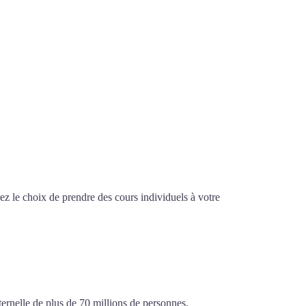
z le choix de prendre des cours individuels à votre
ensif à Toulon
ternelle de plus de 70 millions de personnes.