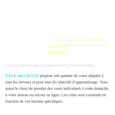
Montpellier
Cours à domicile, dans la salle du professeur ou
en ligne
Accueil
France
Cours particuliers d’allemand à
Montpellier
Cours particuliers d’allemand à Montpellier
TALK and CHALK
propose une gamme de cours adaptée à
tous les niveaux et pour tous les objectifs d’apprentissage. Vous
aurez le choix de prendre des cours individuels à votre domicile,
à votre bureau ou encore en ligne. Les cours sont construits en
fonction de vos besoins spécifiques.
Cours particuliers
d’allemand à Montpellier