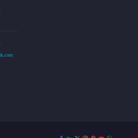
0
0
lk.com