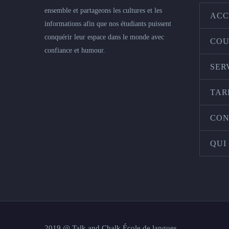
ensemble et partageons les cultures et les
ACC
informations afin que nos étudiants puissent
conquérir leur espace dans le monde avec
COU
confiance et humour.
SER
TAR
CON
QUI
2019 @ Talk and Chalk École de langues