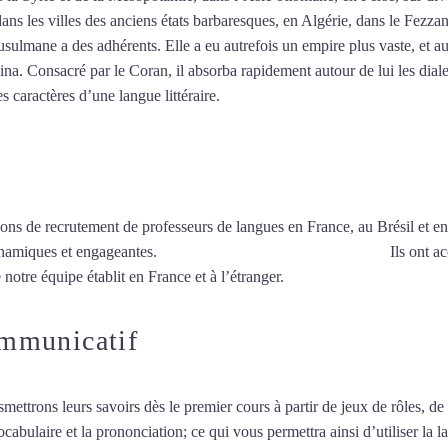
dans les villes des anciens états barbaresques, en Algérie, dans le Fezza
ulmane a des adhérents. Elle a eu autrefois un empire plus vaste, et au
a. Consacré par le Coran, il absorba rapidement autour de lui les dialec
es caractères d’une langue littéraire.
Mytrip²brazil
ions de recrutement de professeurs de langues en France, au Brésil et en
ynamiques et engageantes.
Cours particuliers d’arabe à Amiens
Ils ont ac
 notre équipe établit en France et à l’étranger.
ommunicatif
smettrons leurs savoirs dès le premier cours à partir de jeux de rôles, d
vocabulaire et la prononciation; ce qui vous permettra ainsi d’utiliser 