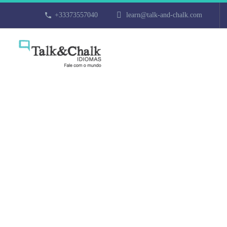
+33373557040
learn@talk-and-chalk.com
Cours particu