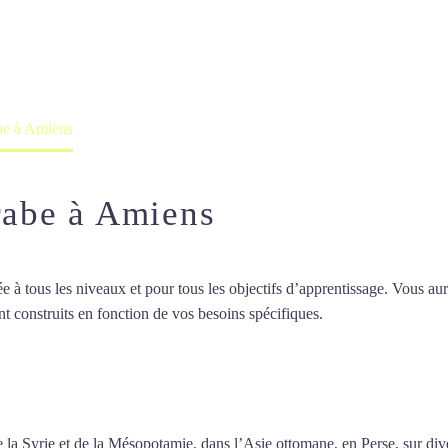
professeur ou en ligne
abe à Amiens
arabe à Amiens
 tous les niveaux et pour tous les objectifs d’apprentissage. Vous aure
t construits en fonction de vos besoins spécifiques.
Cours particuliers 
particuliers d’arabe à Amiens
 de la Syrie et de la Mésopotamie, dans l’Asie ottomane, en Perse, sur d