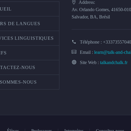
Address:
UEIL
Av. Orlando Gomes, 41650-01
Salvador, BA, Brésil
RS DE LANGUES
VICES LINGUISTIQUES
Téléphone :
+3337355704
Email :
learn@talk-and-cha
IFS
Site Web :
talkandchalk.fr
TACTEZ-NOUS
 SOMMES-NOUS
Élèves
Professeurs
Interprètes
Consultez-nous