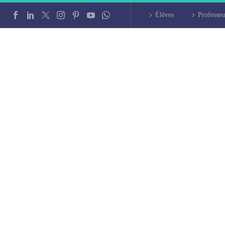
Élèves
Professeu
liers d’arabe à Am