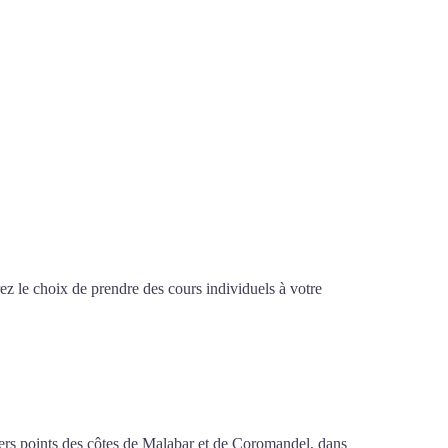
z le choix de prendre des cours individuels à votre
d’arabe à Amiens
ivers points des côtes de Malabar et de Coromandel, dans