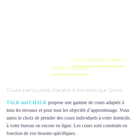
Asnières-sur-
Seine
Cours à domicile, dans la salle du professeur ou
en ligne
Accueil
France
Cours particuliers d’arabe à
Asnières-sur-Seine
Cours particuliers d’arabe à Asnières-sur-Seine
TALK and CHALK
propose une gamme de cours adaptée à
tous les niveaux et pour tous les objectifs d’apprentissage. Vous
aurez le choix de prendre des cours individuels à votre domicile,
à votre bureau ou encore en ligne. Les cours sont construits en
fonction de vos besoins spécifiques.
Cours particuliers d’arabe à