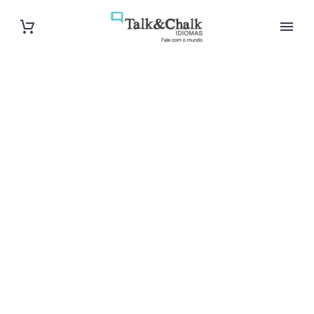
Cours
particuliers
d’arabe à