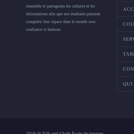
ensemble et partageons les cultures et les
ACC
informations afin que nos étudiants puissent
conquérir leur espace dans le monde avec
COU
confiance et humour.
SER
TAR
CON
QUI
2019 @ Talk and Chalk École de langues