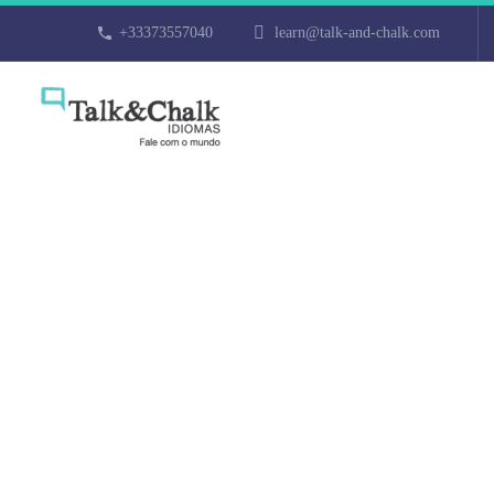
+33373557040
learn@talk-and-chalk.com
Cours particul