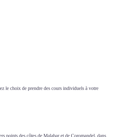
z le choix de prendre des cours individuels à votre
d’arabe à Calais
ivers points des côtes de Malabar et de Coromandel, dans