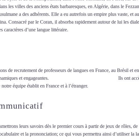
dans les villes des anciens états barbaresques, en Algérie, dans le Fezza
ulmane a des adhérents. Elle a eu autrefois un empire plus vaste, et au
a. Consacré par le Coran, il absorba rapidement autour de lui les dialec
es caractères d’une langue littéraire.
Mytrip²brazil
ions de recrutement de professeurs de langues en France, au Brésil et en
ynamiques et engageantes.
Cours particuliers d’arabe à Calais
Ils ont acc
 notre équipe établit en France et à l’étranger.
ommunicatif
smettrons leurs savoirs dès le premier cours à partir de jeux de rôles, d
vocabulaire et la prononciation; ce qui vous permettra ainsi d’utiliser 