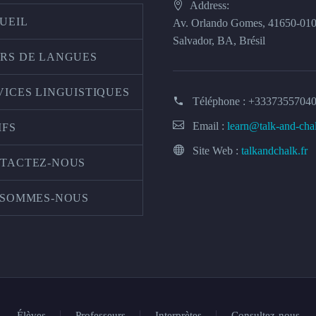
Address:
UEIL
Av. Orlando Gomes, 41650-01
Salvador, BA, Brésil
RS DE LANGUES
VICES LINGUISTIQUES
Téléphone :
+3337355704
Email :
learn@talk-and-cha
IFS
Site Web :
talkandchalk.fr
TACTEZ-NOUS
 SOMMES-NOUS
Élèves
Professeurs
Interprètes
Consultez-nous