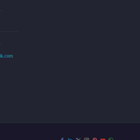
0
0
lk.com