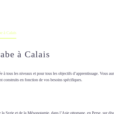
professeur ou en ligne
be à Calais
rabe à Calais
 tous les niveaux et pour tous les objectifs d’apprentissage. Vous aure
t construits en fonction de vos besoins spécifiques.
Cours particuliers 
particuliers d’arabe à Calais
 de la Syrie et de la Mésopotamie, dans l’Asie ottomane, en Perse, sur d