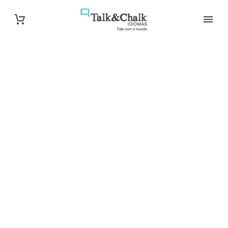
Cours
particuliers
d’arabe à