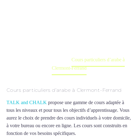
Clermont-
Ferrand
Cours à domicile, dans la salle du professeur ou
en ligne
Accueil
France
Cours particuliers d’arabe à
Clermont-Ferrand
Cours particuliers d’arabe à Clermont-Ferrand
TALK and CHALK
propose une gamme de cours adaptée à
tous les niveaux et pour tous les objectifs d’apprentissage. Vous
aurez le choix de prendre des cours individuels à votre domicile,
à votre bureau ou encore en ligne. Les cours sont construits en
fonction de vos besoins spécifiques.
Cours particuliers d’arabe à