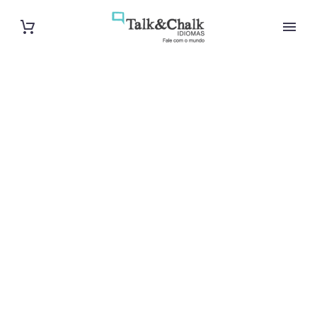
Cours
particuliers
d’arabe à