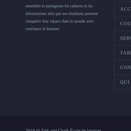
ensemble et partageons les cultures et les
ACC
informations afin que nos étudiants puissent
conquérir leur espace dans le monde avec
COU
confiance et humour.
SER
TAR
CON
QUI
2019 @ Talk and Chalk École de langues