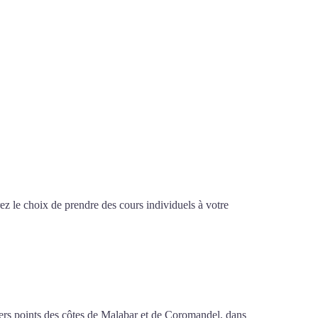
z le choix de prendre des cours individuels à votre
d’arabe à Dijon
ivers points des côtes de Malabar et de Coromandel, dans