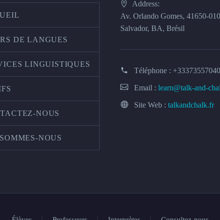
Address:
UEIL
Av. Orlando Gomes, 41650-01
Salvador, BA, Brésil
RS DE LANGUES
VICES LINGUISTIQUES
Téléphone :
+3337355704
Email :
learn@talk-and-cha
IFS
Site Web :
talkandchalk.fr
TACTEZ-NOUS
 SOMMES-NOUS
Élèves
Professeurs
Interprètes
Consultez-nous