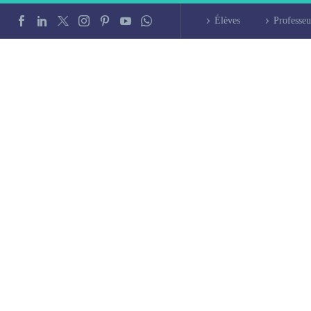
Élèves
Professeu
liers d’arabe à Dij