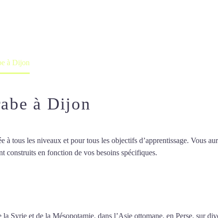
professeur ou en ligne
be à Dijon
rabe à Dijon
 tous les niveaux et pour tous les objectifs d’apprentissage. Vous aure
t construits en fonction de vos besoins spécifiques.
Cours particuliers 
particuliers d’arabe à Dijon
 de la Syrie et de la Mésopotamie, dans l’Asie ottomane, en Perse, sur d