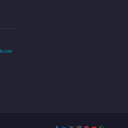
0
0
lk.com