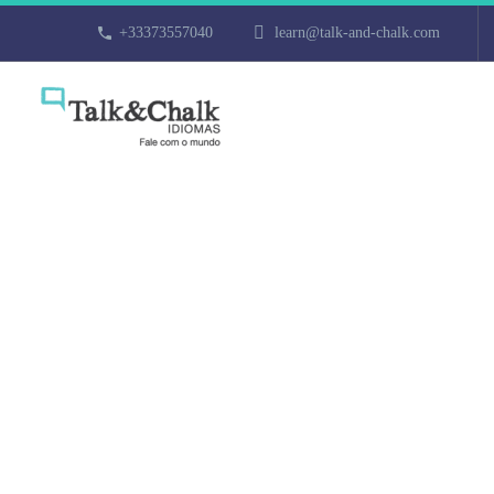
+33373557040
learn@talk-and-chalk.com
Cours particu