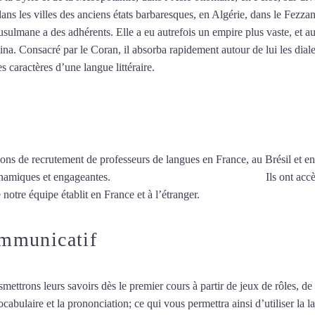
dans les villes des anciens états barbaresques, en Algérie, dans le Fezza
ulmane a des adhérents. Elle a eu autrefois un empire plus vaste, et au
a. Consacré par le Coran, il absorba rapidement autour de lui les dialec
es caractères d’une langue littéraire.
Mytrip²brazil
ions de recrutement de professeurs de langues en France, au Brésil et en
ynamiques et engageantes.
Cours particuliers d’arabe à Dijon
Ils ont accè
 notre équipe établit en France et à l’étranger.
ommunicatif
smettrons leurs savoirs dès le premier cours à partir de jeux de rôles, d
vocabulaire et la prononciation; ce qui vous permettra ainsi d’utiliser 