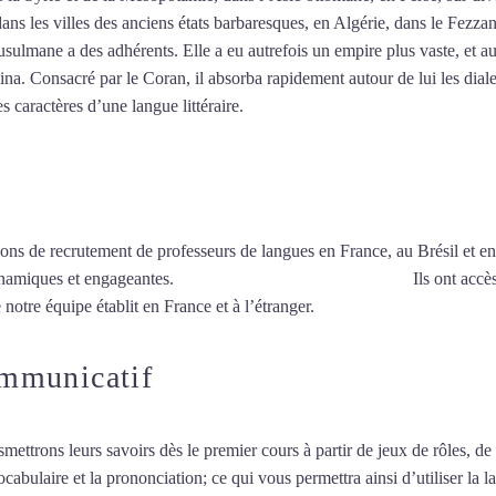
dans les villes des anciens états barbaresques, en Algérie, dans le Fezza
ulmane a des adhérents. Elle a eu autrefois un empire plus vaste, et au
a. Consacré par le Coran, il absorba rapidement autour de lui les dialec
es caractères d’une langue littéraire.
Mytrip²brazil
ions de recrutement de professeurs de langues en France, au Brésil et en
ynamiques et engageantes.
Cours particuliers d’arabe à Évry
Ils ont accè
 notre équipe établit en France et à l’étranger.
ommunicatif
smettrons leurs savoirs dès le premier cours à partir de jeux de rôles, d
vocabulaire et la prononciation; ce qui vous permettra ainsi d’utiliser 