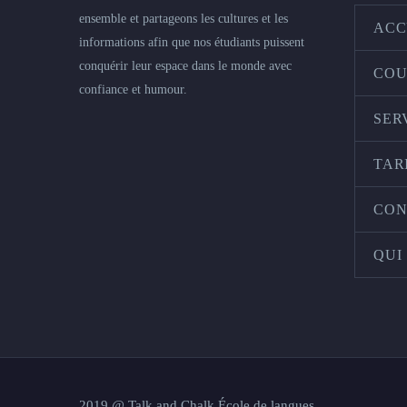
ensemble et partageons les cultures et les
ACC
informations afin que nos étudiants puissent
conquérir leur espace dans le monde avec
COU
confiance et humour.
SER
TAR
CON
QUI
2019 @ Talk and Chalk École de langues