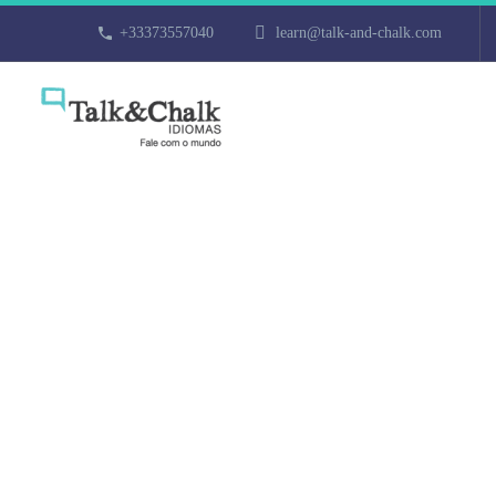
+33373557040
learn@talk-and-chalk.com
Cours particu