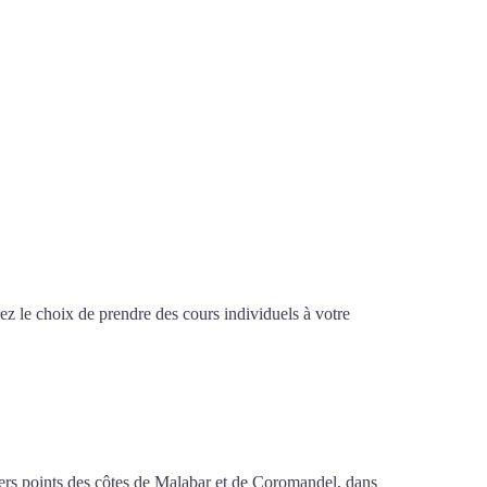
z le choix de prendre des cours individuels à votre
d’arabe à Évry
ivers points des côtes de Malabar et de Coromandel, dans