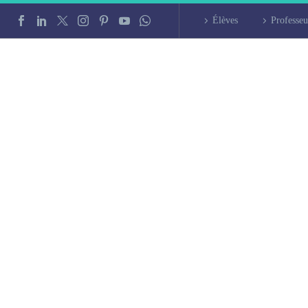
Élèves
Professeu
liers d’arabe à Év