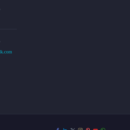
0
0
lk.com