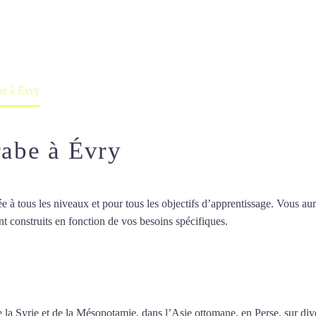
professeur ou en ligne
be à Évry
rabe à Évry
 tous les niveaux et pour tous les objectifs d’apprentissage. Vous aure
t construits en fonction de vos besoins spécifiques.
Cours particuliers 
particuliers d’arabe à Évry
 de la Syrie et de la Mésopotamie, dans l’Asie ottomane, en Perse, sur d