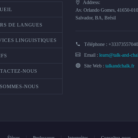
Address:
UEIL
Av. Orlando Gomes, 41650-01
Salvador, BA, Brésil
RS DE LANGUES
VICES LINGUISTIQUES
Téléphone :
+3337355704
Email :
learn@talk-and-cha
IFS
Site Web :
talkandchalk.fr
TACTEZ-NOUS
 SOMMES-NOUS
Élèves
Professeurs
Interprètes
Consultez-nous