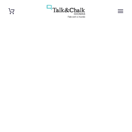
Cours
particuliers
d’arabe à La