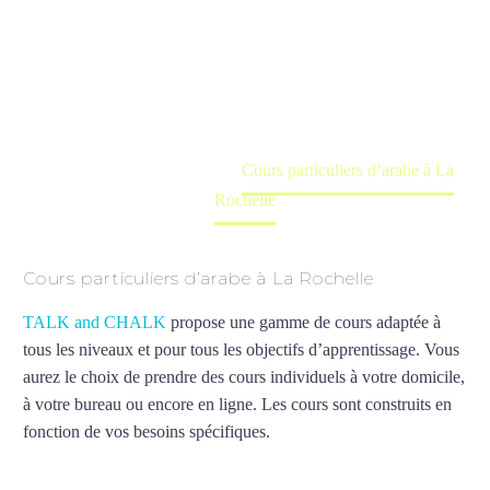
Rochelle
Cours à domicile, dans la salle du professeur ou
en ligne
Accueil
France
Cours particuliers d’arabe à La
Rochelle
Cours particuliers d’arabe à La Rochelle
TALK and CHALK
propose une gamme de cours adaptée à
tous les niveaux et pour tous les objectifs d’apprentissage. Vous
aurez le choix de prendre des cours individuels à votre domicile,
à votre bureau ou encore en ligne. Les cours sont construits en
fonction de vos besoins spécifiques.
Cours particuliers d’arabe à
La Rochelle