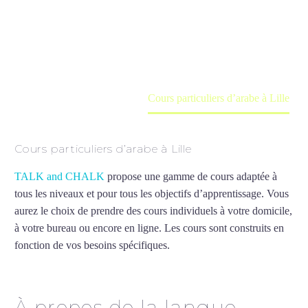
Cours à domicile, dans la salle du professeur ou
en ligne
Accueil
France
Cours particuliers d’arabe à Lille
Cours particuliers d’arabe à Lille
TALK and CHALK
propose une gamme de cours adaptée à
tous les niveaux et pour tous les objectifs d’apprentissage. Vous
aurez le choix de prendre des cours individuels à votre domicile,
à votre bureau ou encore en ligne. Les cours sont construits en
fonction de vos besoins spécifiques.
Cours particuliers d’arabe à
Lille
À propos de la langue