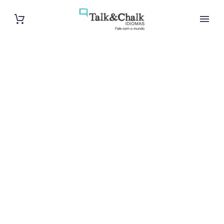
Cours
particuliers
d’arabe à Pau