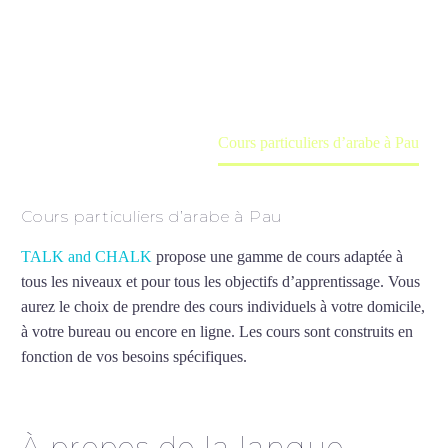
Cours à domicile, dans la salle du professeur ou
en ligne
Accueil
France
Cours particuliers d’arabe à Pau
Cours particuliers d’arabe à Pau
TALK and CHALK
propose une gamme de cours adaptée à
tous les niveaux et pour tous les objectifs d’apprentissage. Vous
aurez le choix de prendre des cours individuels à votre domicile,
à votre bureau ou encore en ligne. Les cours sont construits en
fonction de vos besoins spécifiques.
Cours particuliers d’arabe à
Pau
À propos de la langue