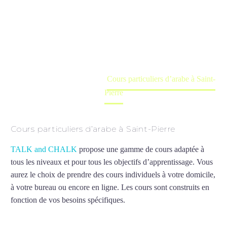
Saint-Pierre
Cours à domicile, dans la salle du professeur ou
en ligne
Accueil
France
Cours particuliers d’arabe à Saint-
Pierre
Cours particuliers d’arabe à Saint-Pierre
TALK and CHALK
propose une gamme de cours adaptée à
tous les niveaux et pour tous les objectifs d’apprentissage. Vous
aurez le choix de prendre des cours individuels à votre domicile,
à votre bureau ou encore en ligne. Les cours sont construits en
fonction de vos besoins spécifiques.
Cours particuliers d’arabe à
Saint-Pierre