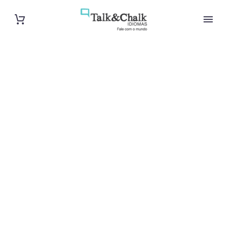
Cours
particuliers
d’arabe à