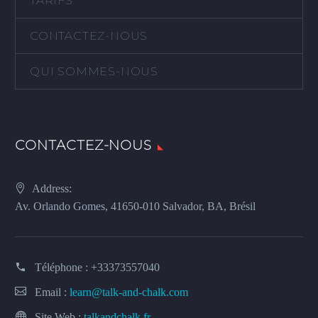
TARIFS
CONTACTEZ-NOUS
QUI SOMMES-NOUS
CONTACTEZ-NOUS
Address:
Av. Orlando Gomes, 41650-010 Salvador, BA, Brésil
Téléphone :
+33373557040
Email :
learn@talk-and-chalk.com
Site Web :
talkandchalk.fr