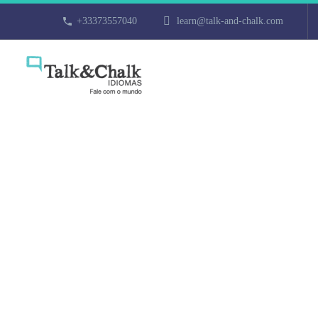
+33373557040
learn@talk-and-chalk.com
Cours particul