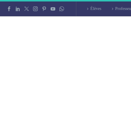
Élèves
Professeu
iers de chinois à R