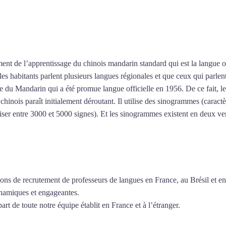
particuliers de chinois à Rueil-Ma
ent de l’apprentissage du chinois mandarin standard qui est la langue o
r les habitants parlent plusieurs langues régionales et que ceux qui parl
 du Mandarin qui a été promue langue officielle en 1956. De ce fait, le
inois paraît initialement déroutant. Il utilise des sinogrammes (caractèr
riser entre 3000 et 5000 signes). Et les sinogrammes existent en deux vers
ions de recrutement de professeurs de langues en France, au Brésil et en
ynamiques et engageantes.
Cours particuliers de chinois à Rueil-Malmai
art de toute notre équipe établit en France et à l’étranger.