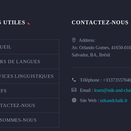
S UTILES
CONTACTEZ-NOUS
Address:
UEIL
Av. Orlando Gomes, 41650-01
Salvador, BA, Brésil
RS DE LANGUES
VICES LINGUISTIQUES
Téléphone :
+3337355704
Email :
learn@talk-and-cha
IFS
Site Web :
talkandchalk.fr
TACTEZ-NOUS
 SOMMES-NOUS