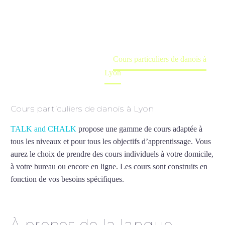
Cours à domicile, dans la salle du professeur ou
en ligne
Accueil
France
Cours particuliers de danois à
Lyon
Cours particuliers de danois à Lyon
TALK and CHALK
propose une gamme de cours adaptée à
tous les niveaux et pour tous les objectifs d’apprentissage. Vous
aurez le choix de prendre des cours individuels à votre domicile,
à votre bureau ou encore en ligne. Les cours sont construits en
fonction de vos besoins spécifiques.
Cours particuliers de danois
à Lyon
À propos de la langue