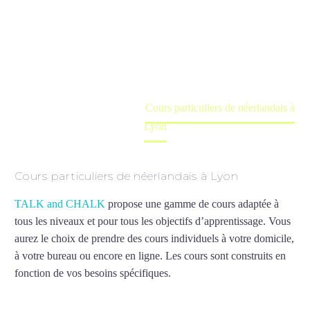
Lyon
Cours à domicile, dans la salle du professeur ou
en ligne
Accueil
France
Cours particuliers de néerlandais à
Lyon
Cours particuliers de néerlandais à Lyon
TALK and CHALK
propose une gamme de cours adaptée à
tous les niveaux et pour tous les objectifs d’apprentissage. Vous
aurez le choix de prendre des cours individuels à votre domicile,
à votre bureau ou encore en ligne. Les cours sont construits en
fonction de vos besoins spécifiques.
Cours particuliers de
néerlandais à Lyon