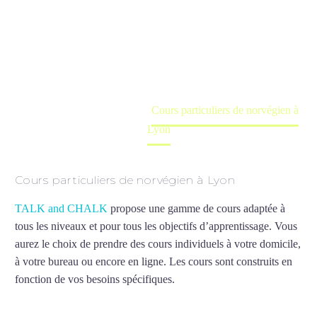
Lyon
Cours à domicile, dans la salle du professeur ou
en ligne
Accueil
France
Cours particuliers de norvégien à
Lyon
Cours particuliers de norvégien à Lyon
TALK and CHALK
propose une gamme de cours adaptée à
tous les niveaux et pour tous les objectifs d’apprentissage. Vous
aurez le choix de prendre des cours individuels à votre domicile,
à votre bureau ou encore en ligne. Les cours sont construits en
fonction de vos besoins spécifiques.
Cours particuliers de
norvégien à Lyon