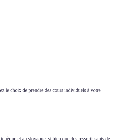
z le choix de prendre des cours individuels à votre
de polonais à Lyon
tchèque et au slovaque, si bien que des ressortissants de