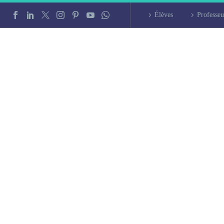
Élèves
Professeu
liers de polonais à