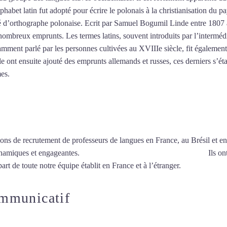
habet latin fut adopté pour écrire le polonais à la christianisation du p
té d’orthographe polonaise. Ecrit par Samuel Bogumil Linde entre 1807 
mbreux emprunts. Les termes latins, souvent introduits par l’intermédiai
ramment parlé par les personnes cultivées au XVIIIe siècle, fit également
le ont ensuite ajouté des emprunts allemands et russes, ces derniers s’
es.
Mytrip²brazil
ions de recrutement de professeurs de langues en France, au Brésil et en
ynamiques et engageantes.
CCours particuliers de polonais à Lyon
Ils on
art de toute notre équipe établit en France et à l’étranger.
ommunicatif