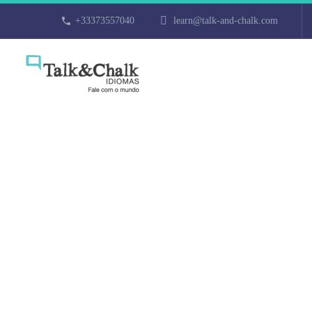
+33373557040
learn@talk-and-chalk.com
Cours particu