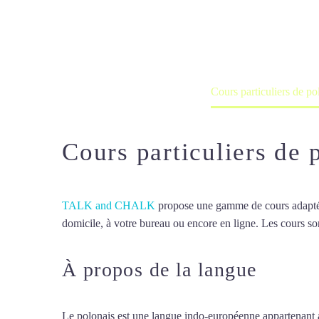
Cours à domicile, dans la salle du 
Accueil
France
Cours particuliers de p
Cours particuliers de 
TALK and CHALK
propose une gamme de cours adaptée à
domicile, à votre bureau ou encore en ligne. Les cours son
À propos de la langue
Cours 
Le polonais est une langue indo-européenne appartenant au