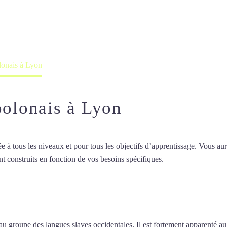
professeur ou en ligne
olonais à Lyon
polonais à Lyon
 tous les niveaux et pour tous les objectifs d’apprentissage. Vous aure
t construits en fonction de vos besoins spécifiques.
Cours particuliers 
particuliers de polonais à Lyon
 groupe des langues slaves occidentales. Il est fortement apparenté au 