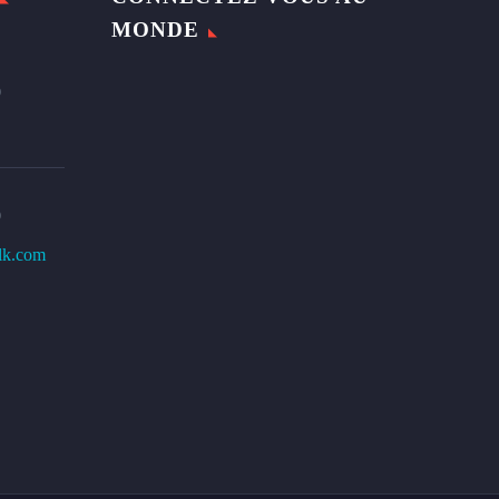
MONDE
0
0
lk.com