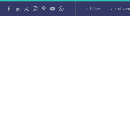
Élèves
Professeu
iers d’italien à Ly