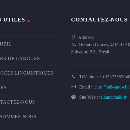
S UTILES
CONTACTEZ-NOUS
Address:
UEIL
Av. Orlando Gomes, 41650-01
Salvador, BA, Brésil
RS DE LANGUES
VICES LINGUISTIQUES
Téléphone :
+3337355704
Email :
learn@talk-and-cha
IFS
Site Web :
talkandchalk.fr
TACTEZ-NOUS
 SOMMES-NOUS