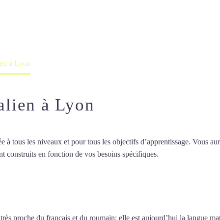
professeur ou en ligne
lien à Lyon
talien à Lyon
 tous les niveaux et pour tous les objectifs d’apprentissage. Vous aure
t construits en fonction de vos besoins spécifiques.
Cours particuliers d
particuliers d’italien à Lyon
 très proche du français et du roumain; elle est aujourd’hui la langue ma