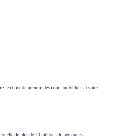
z le choix de prendre des cours individuels à votre
’italien à Lyon
ternelle de plus de 70 millions de personnes.