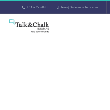
+33373557040
learn@talk-and-chalk.com
Cours particul