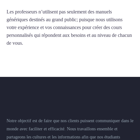
Les professeurs n’utilisent pas seulement des manuels
génériques destinés au grand public; puisque nous utilisons
votre expérience et vos connaissances pour créer des cours
personnalisés qui répondent aux besoins et au niveau de chacun
de vous.
France
–
USA
–
Brasil
Notre objectif est de faire que nos clients puissent communiquer dans le
monde avec faciliter et efficacité. Nous travaillons ensemble et
partageons les cultures et les informations afin que nos étudiants