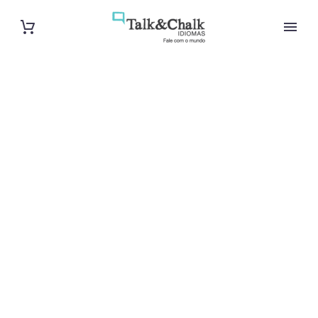
Professeur
d’anglais à
Annecy