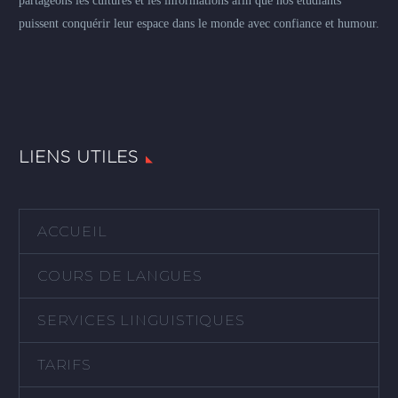
partageons les cultures et les informations afin que nos étudiants
puissent conquérir leur espace dans le monde avec confiance et humour.
LIENS UTILES
ACCUEIL
COURS DE LANGUES
SERVICES LINGUISTIQUES
TARIFS