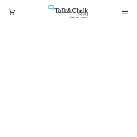
Professeur de
chinois à
Béziers