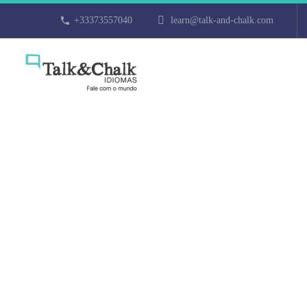
+33373557040
learn@talk-and-chalk.com
Professeur de 