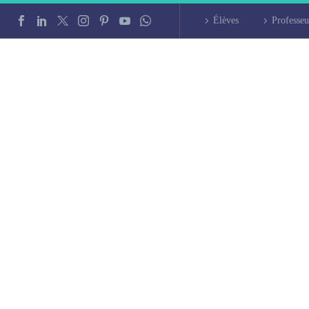
Élèves
Professeu
chinois à Clichy