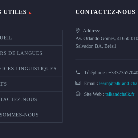
S UTILES
CONTACTEZ-NOUS
Address:
UEIL
Av. Orlando Gomes, 41650-01
Salvador, BA, Brésil
RS DE LANGUES
VICES LINGUISTIQUES
Téléphone :
+3337355704
Email :
learn@talk-and-cha
IFS
Site Web :
talkandchalk.fr
TACTEZ-NOUS
 SOMMES-NOUS