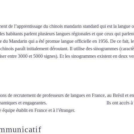
seur de chinois à Clichy
ent de l’apprentissage du chinois mandarin standard qui est la langue o
r les habitants parlent plusieurs langues régionales et que ceux qui parl
 du Mandarin qui a été promue langue officielle en 1956. De ce fait, le
inois paraît initialement déroutant. Il utilise des sinogrammes (caractèr
riser entre 3000 et 5000 signes). Et les sinogrammes existent en deux vers
ions de recrutement de professeurs de langues en France, au Brésil et en
ynamiques et engageantes.
Professeur de chinois à Clichy
Ils ont accès à
 équipe établit en France et à l’étranger.
ommunicatif